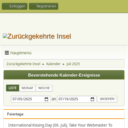
Einloggen
Registrieren
Hauptmenü
Zurückgekehrte Insel
Kalender
Juli 2025
►
►
Bevorstehende Kalender-Ereignisse
LISTE
MONAT
WOCHE
an
Feiertage
International Kissing Day (06. Juli), Take Your Webmaster To