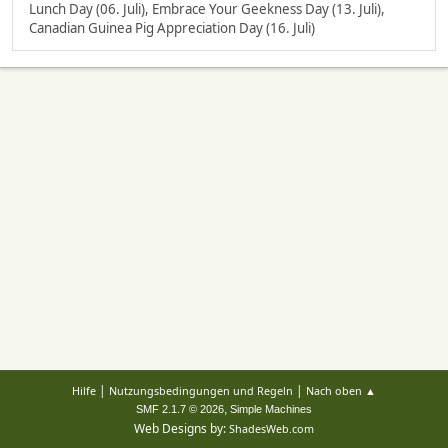
Lunch Day (06. Juli), Embrace Your Geekness Day (13. Juli),
Canadian Guinea Pig Appreciation Day (16. Juli)
|
|
Hilfe
Nutzungsbedingungen und Regeln
Nach oben ▲
,
SMF 2.1.7 © 2026
Simple Machines
Web Designs by:
ShadesWeb.com