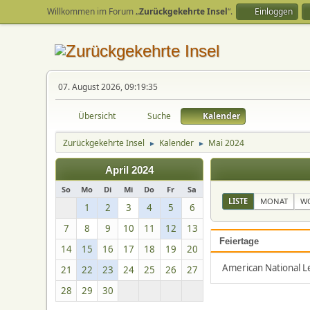
Willkommen im Forum „
Zurückgekehrte Insel
“.
Einloggen
07. August 2026, 09:19:35
Übersicht
Suche
Kalender
Zurückgekehrte Insel
Kalender
Mai 2024
►
►
April 2024
So
Mo
Di
Mi
Do
Fr
Sa
LISTE
MONAT
W
1
2
3
4
5
6
7
8
9
10
11
12
13
Feiertage
14
15
16
17
18
19
20
American National Lea
21
22
23
24
25
26
27
28
29
30