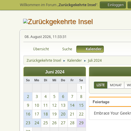
Willkommen im Forum „
Zurückgekehrte Insel
“.
Einloggen
08. August 2026, 11:33:31
Übersicht
Suche
Kalender
Zurückgekehrte Insel
Kalender
Juli 2024
►
►
Juni 2024
So
Mo
Di
Mi
Do
Fr
Sa
LISTE
MONAT
W
1
2
3
4
5
6
7
8
Feiertage
9
10
11
12
13
14
15
Embrace Your Geeknes
16
17
18
19
20
21
22
23
24
25
26
27
28
29