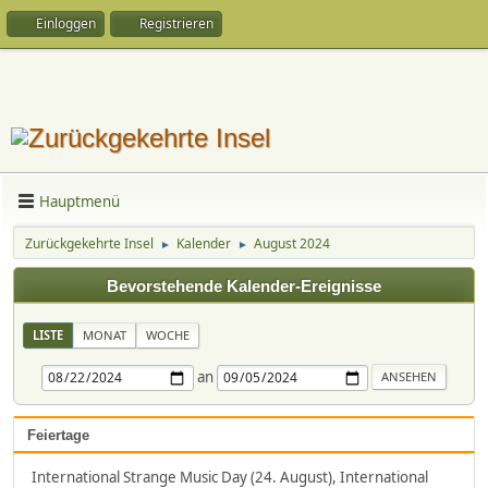
Einloggen
Registrieren
Hauptmenü
Zurückgekehrte Insel
Kalender
August 2024
►
►
Bevorstehende Kalender-Ereignisse
LISTE
MONAT
WOCHE
an
Feiertage
International Strange Music Day (24. August), International