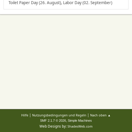
Toilet Paper Day (26. August), Labor Day (02. September)
|
|
Hilfe
Nutzungsbedingungen und Regeln
Nach oben ▲
,
SMF 2.1.7 © 2026
Simple Machines
Web Designs by:
ShadesWeb.com