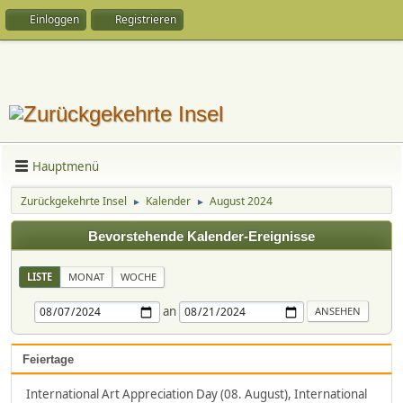
Einloggen
Registrieren
Hauptmenü
Zurückgekehrte Insel
Kalender
August 2024
►
►
Bevorstehende Kalender-Ereignisse
LISTE
MONAT
WOCHE
an
Feiertage
International Art Appreciation Day (08. August), International