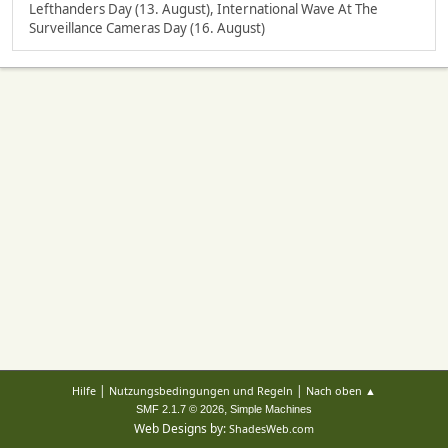
Lefthanders Day (13. August), International Wave At The
Surveillance Cameras Day (16. August)
|
|
Hilfe
Nutzungsbedingungen und Regeln
Nach oben ▲
,
SMF 2.1.7 © 2026
Simple Machines
Web Designs by:
ShadesWeb.com