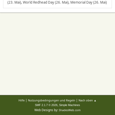
(23. Mai), World Redhead Day (26. Mai), Memorial Day (26. Mai)
|
|
Hilfe
Nutzungsbedingungen und Regeln
Nach oben ▲
,
SMF 2.1.7 © 2026
Simple Machines
Web Designs by:
ShadesWeb.com