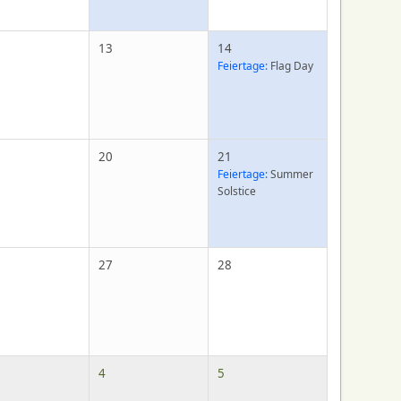
13
14
Feiertage:
Flag Day
20
21
Feiertage:
Summer
Solstice
27
28
4
5