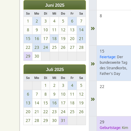
Juni 2025
So
Mo
Di
Mi
Do
Fr
Sa
8
1
2
3
4
5
6
7
»
8
9
10
11
12
13
14
15
16
17
18
19
20
21
22
23
24
25
26
27
28
15
29
30
Feiertage:
Der
»
bundesweite Tag
des Strandkorbs,
Juli 2025
Father's Day
So
Mo
Di
Mi
Do
Fr
Sa
1
2
3
4
5
22
6
7
8
9
10
11
12
»
13
14
15
16
17
18
19
20
21
22
23
24
25
26
27
28
29
30
31
29
Geburtstage:
Kim