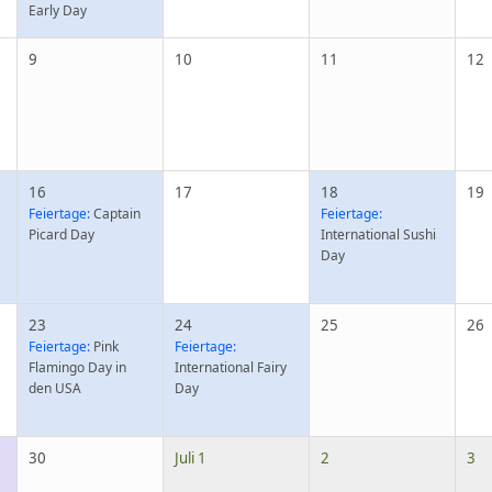
Early Day
9
10
11
12
16
17
18
19
Feiertage:
Captain
Feiertage:
Picard Day
International Sushi
Day
23
24
25
26
Feiertage:
Pink
Feiertage:
Flamingo Day in
International Fairy
den USA
Day
30
Juli 1
2
3