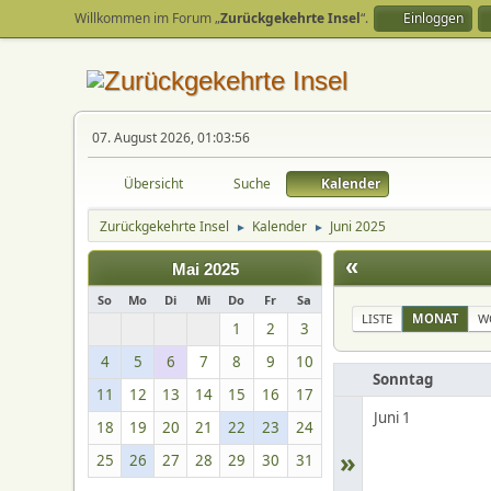
Willkommen im Forum „
Zurückgekehrte Insel
“.
Einloggen
07. August 2026, 01:03:56
Übersicht
Suche
Kalender
Zurückgekehrte Insel
Kalender
Juni 2025
►
►
«
Mai 2025
So
Mo
Di
Mi
Do
Fr
Sa
LISTE
MONAT
W
1
2
3
4
5
6
7
8
9
10
Sonntag
11
12
13
14
15
16
17
Juni 1
18
19
20
21
22
23
24
»
25
26
27
28
29
30
31