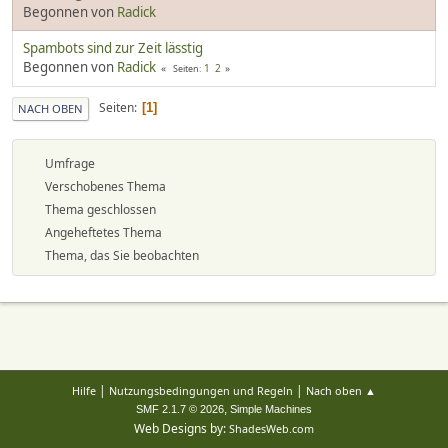
Begonnen von
Radick
Spambots sind zur Zeit lässtig
Begonnen von
Radick
1
2
Seiten
Seiten
1
NACH OBEN
Umfrage
Verschobenes Thema
Thema geschlossen
Angeheftetes Thema
Thema, das Sie beobachten
|
|
Hilfe
Nutzungsbedingungen und Regeln
Nach oben ▲
,
SMF 2.1.7 © 2026
Simple Machines
Web Designs by:
ShadesWeb.com