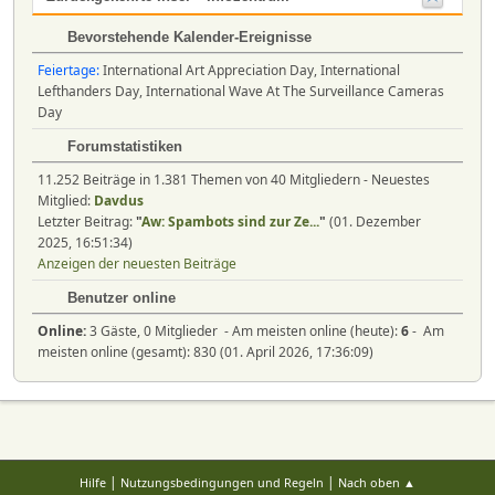
Bevorstehende Kalender-Ereignisse
Feiertage:
International Art Appreciation Day, International
Lefthanders Day, International Wave At The Surveillance Cameras
Day
Forumstatistiken
11.252 Beiträge in 1.381 Themen von 40 Mitgliedern - Neuestes
Mitglied:
Davdus
Letzter Beitrag:
"
Aw: Spambots sind zur Ze...
"
(01. Dezember
2025, 16:51:34)
Anzeigen der neuesten Beiträge
Benutzer online
Online:
3 Gäste, 0 Mitglieder - Am meisten online (heute):
6
- Am
meisten online (gesamt): 830 (01. April 2026, 17:36:09)
|
|
Hilfe
Nutzungsbedingungen und Regeln
Nach oben ▲