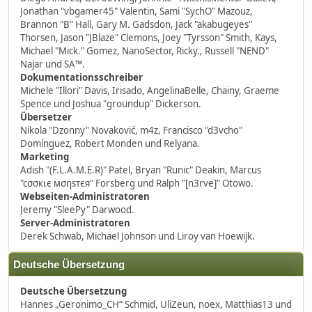
Jonathan "vbgamer45" Valentin, Sami "SychO" Mazouz,
Brannon "B" Hall, Gary M. Gadsdon, Jack "akabugeyes"
Thorsen, Jason "JBlaze" Clemons, Joey "Tyrsson" Smith, Kays,
Michael "Mick." Gomez, NanoSector, Ricky., Russell "NEND"
Najar und SA™.
Dokumentationsschreiber
Michele "Illori" Davis, Irisado, AngelinaBelle, Chainy, Graeme
Spence und Joshua "groundup" Dickerson.
Übersetzer
Nikola "Dzonny" Novaković, m4z, Francisco "d3vcho"
Domínguez, Robert Monden und Relyana.
Marketing
Adish "(F.L.A.M.E.R)" Patel, Bryan "Runic" Deakin, Marcus
"cσσкιє мσηѕтєя" Forsberg und Ralph "[n3rve]" Otowo.
Webseiten-Administratoren
Jeremy "SleePy" Darwood.
Server-Administratoren
Derek Schwab, Michael Johnson und Liroy van Hoewijk.
Deutsche Übersetzung
Deutsche Übersetzung
Hannes „Geronimo_CH“ Schmid, UliZeun, noex, Matthias13 und