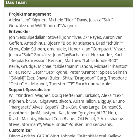
Das Team
Projektmanagement
Aleksi "Lex" Kilpinen, Michele "Illori" Davis, Jessica "Suki"
González und Will "Kindred" Wagner.
Entwickler
Jon "Sesquipedalian" Stovell, John "live627" Rayes, Aaron van
Geffen, Antechinus, Bjoern "Bloc" Kristiansen, Brad "IchBin™"
Grow, Colin Schoen, emanuele, Hendrik Jan "Compuart" Visser,
Jessica "Suki" González, Juan "JayBachatero" Hernandez, Karl
"RegularExpression" Benson, Matthew "Labradoodle-360"
Kerle, Grudge, Michael "Oldiesmann" Eshom, Michael "Thantos"
Miller, Norv, Oscar "Ozp" Rydhé, Peter "Arantor" Spicer, Selman
"[SiNaN]" Eser, Shawn Bulen, Shitiz "Dragooon" Garg, Theodore
"Orstio" Hildebrandt, Thorsten "TE" Eurich und winrules.
Support-Spezialisten
Will "Kindred" Wagner, Doug Heffernan, lurkalot, Aleksi "Lex"
Kilpinen, br360, GigaWatt, ziycon, Adam Tallon, Bigguy, Bruno
"margarett" Alves, CapadY, ChalkCat, Chas Large, Duncan85,
gbsothere, JimM, Justyne, Kat, Kevin "greyknight17" Hou,
Krash, Mashby, Michael Colin Blaber, Old Fossil, S-Ace, shadav,
Steve, Storman™, Wade "sησω" Poulsen und xenovanis.
Customizer
Diego Andrés, GL700Wing, Johnnie "TwitchisMental" Ballew,