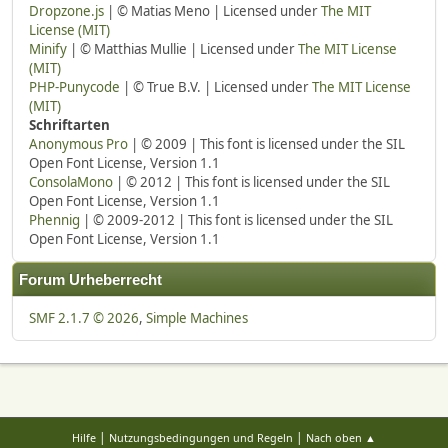
Dropzone.js
| © Matias Meno | Licensed under
The MIT
License (MIT)
Minify
| © Matthias Mullie | Licensed under
The MIT License
(MIT)
PHP-Punycode
| © True B.V. | Licensed under
The MIT License
(MIT)
Schriftarten
Anonymous Pro
| © 2009 | This font is licensed under the SIL
Open Font License, Version 1.1
ConsolaMono
| © 2012 | This font is licensed under the SIL
Open Font License, Version 1.1
Phennig
| © 2009-2012 | This font is licensed under the SIL
Open Font License, Version 1.1
Forum Urheberrecht
SMF 2.1.7 © 2026
,
Simple Machines
|
|
Hilfe
Nutzungsbedingungen und Regeln
Nach oben ▲