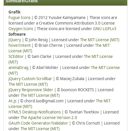
Software/Grafik
Grafik
Fugue Icons
| © 2012 Yusuke Kamiyamane | These icons are
licensed under a Creative Commons Attribution 3.0 License
Oxygen Icons
| These icons are licensed under
GNU LGPLv3
Software
JQuery
| © John Resig | Licensed under
The MIT License (MIT)
hoverIntent
| © Brian Cherne | Licensed under
The MIT
License (MIT)
SCEditor
| © Sam Clarke | Licensed under
The MIT License
(MIT)
animaDrag
| © Abel Mohler | Licensed under
The MIT License
(MIT)
jQuery Custom Scrollbar
| © Maciej Zubala | Licensed under
The MIT License (MIT)
jQuery Responsive Slider
| © booncon ROCKETS | Licensed
under
The MIT License (MIT)
At.js
| © chord.luo@gmail.com | Licensed under
The MIT
License (MIT)
HTML5 Desktop Notifications
| © Tsvetan Tsvetkov | Licensed
under
The Apache License Version 2.0
GAuth Code Generator/Validator
| © Chris Cornutt | Licensed
under
The MIT License (MIT)