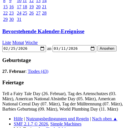
8
9
10
11
12
13
14
15
16
17
18
19
20
21
22
23
24
25
26
27
28
29
30
31
Bevorstehende Kalender-Ereignisse
Liste
Monat
Woche
an
Geburtstage
27. Februar
:
Tiodes (43)
Feiertage
Tell a Fairy Tale Day (26. Februar), Tag des Artenschutzes (03.
März), American National Absinthe Day (05. März), American
National Cereal Day (07. März), Tag der Mülltrennung (07. März),
Barbies Geburtstag (09. März), World Plumbing Day (11. März)
Hilfe
|
Nutzungsbedingungen und Regeln
|
Nach oben ▲
SMF 2.1.7 © 2026
,
Simple Machines