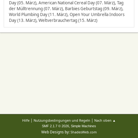
Day (05. März), American National Cereal Day (07. März), Tag
der Mülltrennung (07. März), Barbies Geburtstag (09. März),
World Plumbing Day (11. März), Open Your Umbrella Indoors
Day (13. März), Weltverbrauchertag (15. März)
|
|
Hilfe
Nutzungsbedingungen und Regeln
Nach oben ▲
,
SMF 2.1.7 © 2026
Simple Machines
Web Designs by:
ShadesWeb.com