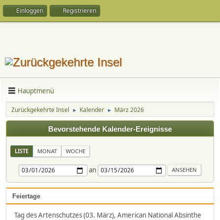
Einloggen
Registrieren
Hauptmenü
Zurückgekehrte Insel
Kalender
März 2026
►
►
Bevorstehende Kalender-Ereignisse
LISTE
MONAT
WOCHE
an
Feiertage
Tag des Artenschutzes (03. März), American National Absinthe