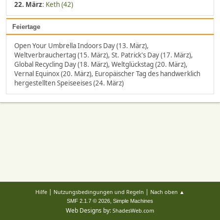
22. März
:
Keth (42)
Feiertage
Open Your Umbrella Indoors Day (13. März),
Weltverbrauchertag (15. März), St. Patrick's Day (17. März),
Global Recycling Day (18. März), Weltglückstag (20. März),
Vernal Equinox (20. März), Europäischer Tag des handwerklich
hergestellten Speiseeises (24. März)
|
|
Hilfe
Nutzungsbedingungen und Regeln
Nach oben ▲
,
SMF 2.1.7 © 2026
Simple Machines
Web Designs by:
ShadesWeb.com