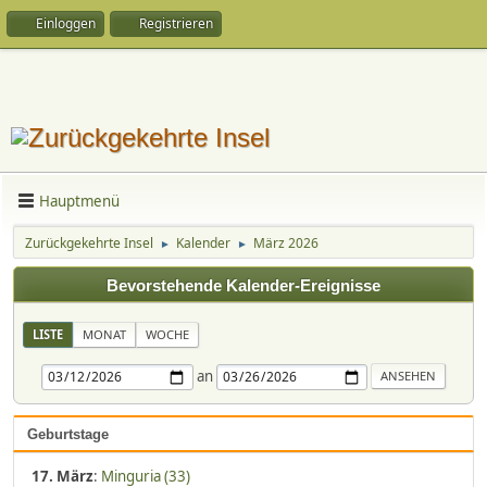
Einloggen
Registrieren
Hauptmenü
Zurückgekehrte Insel
Kalender
März 2026
►
►
Bevorstehende Kalender-Ereignisse
LISTE
MONAT
WOCHE
an
Geburtstage
17. März
:
Minguria (33)