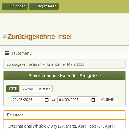
Einloggen
Registrieren
Hauptmenü
Zurückgekehrte Insel
Kalender
März 2026
►
►
Bevorstehende Kalender-Ereignisse
LISTE
MONAT
WOCHE
an
Feiertage
International Whisk(e)y Day (27. März), April Fools (01. April),