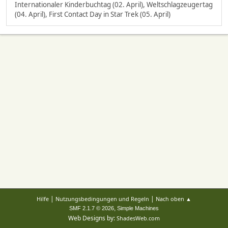
Internationaler Kinderbuchtag (02. April), Weltschlagzeugertag
(04. April), First Contact Day in Star Trek (05. April)
|
|
Hilfe
Nutzungsbedingungen und Regeln
Nach oben ▲
,
SMF 2.1.7 © 2026
Simple Machines
Web Designs by:
ShadesWeb.com