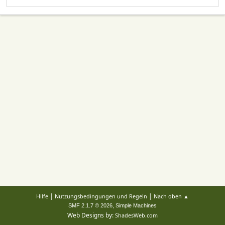
|
|
Hilfe
Nutzungsbedingungen und Regeln
Nach oben ▲
,
SMF 2.1.7 © 2026
Simple Machines
Web Designs by:
ShadesWeb.com