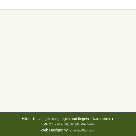
|
|
Hilfe
Nutzungsbedingungen und Regeln
Nach oben ▲
,
SMF 2.1.7 © 2026
Simple Machines
Web Designs by:
ShadesWeb.com